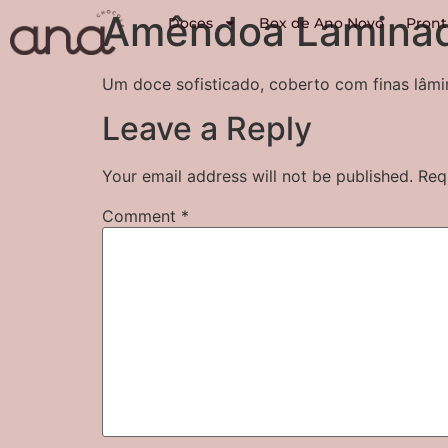
Amêndoa Laminad
Doces
Box de Ano Novo
Pront
Um doce sofisticado, coberto com finas lâm
Leave a Reply
Your email address will not be published.
Req
Comment
*