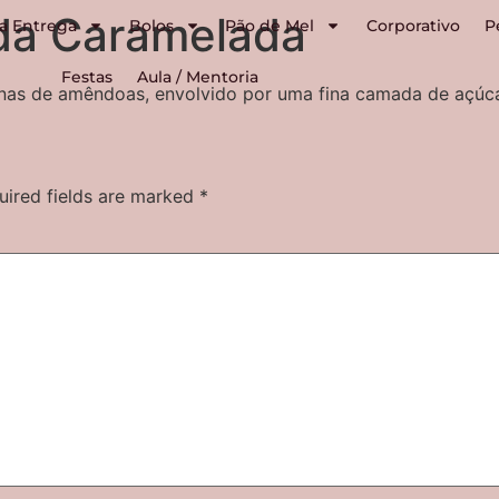
a Caramelada
a Entrega
Bolos
Pão de Mel
Corporativo
P
Festas
Aula / Mentoria
inas de amêndoas, envolvido por uma fina camada de açúca
uired fields are marked
*