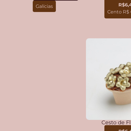
R$6,
Galícias
Cento R$ 
Cesto de Fl