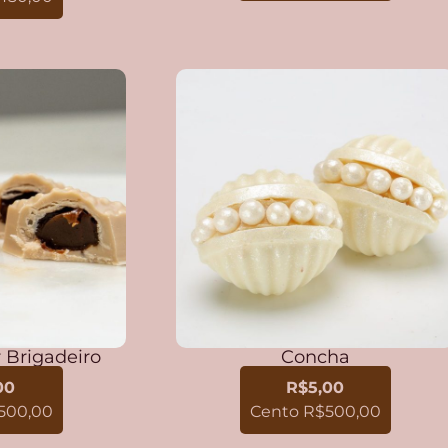
 Brigadeiro
Concha
00
R$5,00
500,00
Cento R$500,00