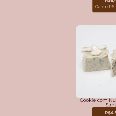
R$6,
Cento R$ 
Cookie com Nute
San
R$4,