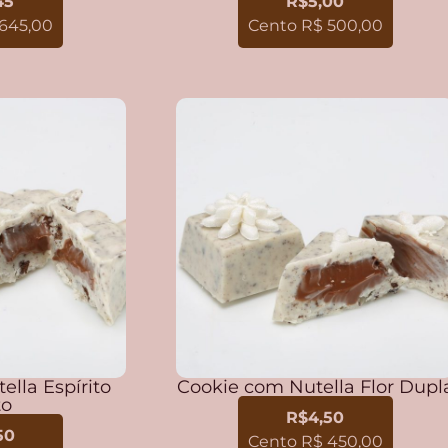
45
R$5,00
645,00
Cento R$ 500,00
lla Espírito
Cookie com Nutella Flor Dupl
to
R$4,50
50
Cento R$ 450,00