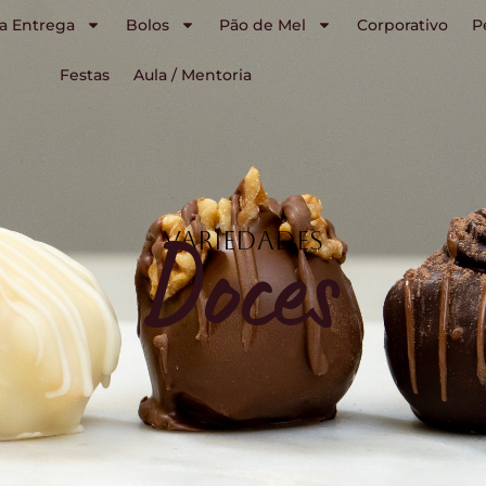
a Entrega
Bolos
Pão de Mel
Corporativo
P
Festas
Aula / Mentoria
Doces
Variedades