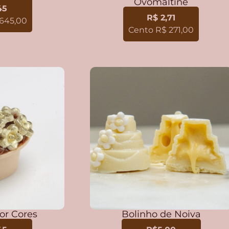
Ovomaltine
45
R$ 2,71
645,00
Cento R$ 271,00
or Cores
Bolinho de Noiva