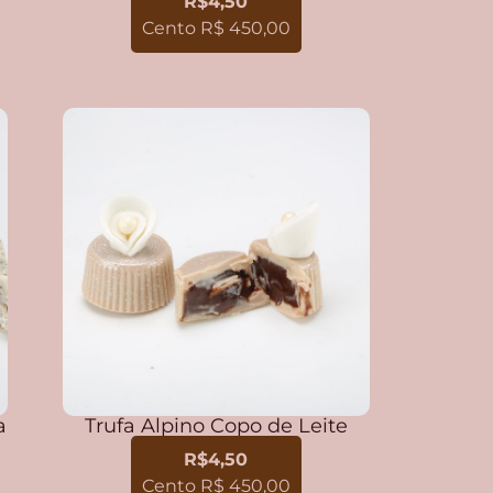
R$4,50
Cento R$ 450,00
a
Trufa Alpino Copo de Leite
R$4,50
Cento R$ 450,00