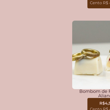
Cento R$ 
Bombom de F
Alia
R$4,
Cento R$ 