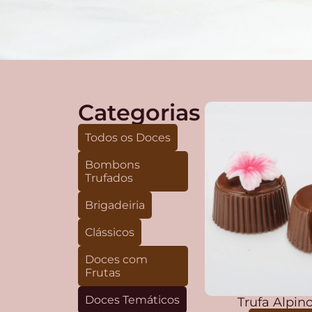
Categorias
Todos os Doces
Bombons
Trufados
Brigadeiria
Clássicos
Doces com
Frutas
Doces Temáticos
Trufa Alpi