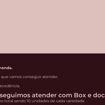
menda.
o que vamos conseguir atender.
ecedência.
nseguimos atender com Box e doc
no total sendo 10 unidades de cada variedade.