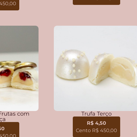
450,00
rutas com
Trufa Terço
nça
R$ 4,50
50
Cento R$ 450,00
450,00