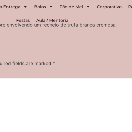
a Entrega
Bolos
Pão de Mel
Corporativo
P
Festas
Aula / Mentoria
bre envolvendo um recheio de trufa branca cremosa.
uired fields are marked
*