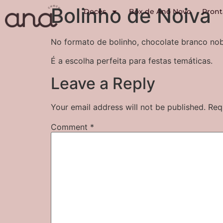
Bolinho de Noiva
Doces
Box de Ano Novo
Pront
No formato de bolinho, chocolate branco no
É a escolha perfeita para festas temáticas.
Leave a Reply
Your email address will not be published.
Req
Comment
*