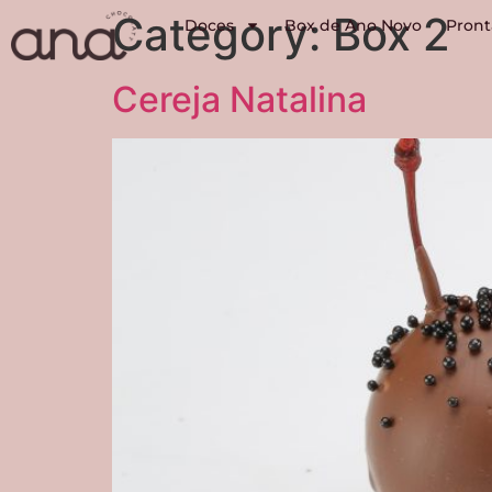
Category:
Box 2
Doces
Box de Ano Novo
Pront
Cereja Natalina