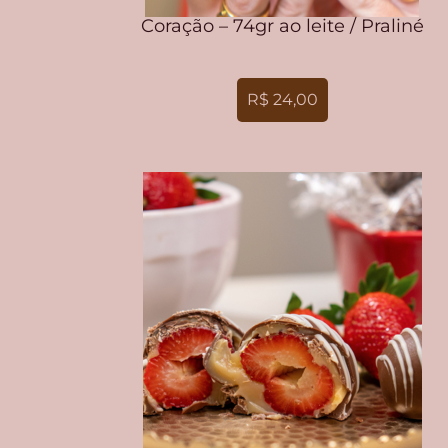
Coração – 74gr ao leite / Praliné
R$ 24,00