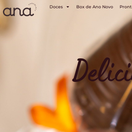
Doces
Box de Ano Novo
Pront
Delic