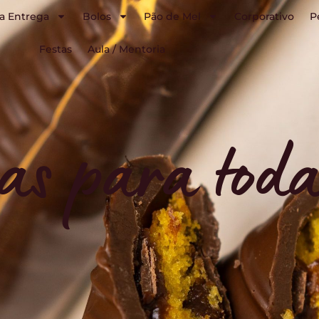
a Entrega
Bolos
Pão de Mel
Corporativo
P
Festas
Aula / Mentoria
ias para tod